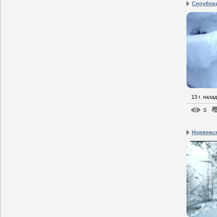
Сноуборд
13 г. назад
0
Норвежс