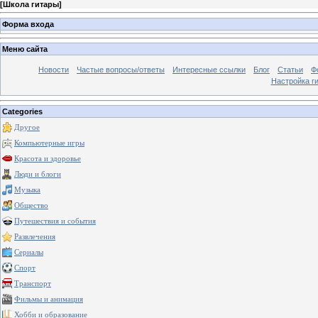
[
Школа гитары
]
Форма входа
Меню сайта
Новости
Частые вопросы/ответы
Интересные ссылки
Блог
Статьи
Ф
Настройка г
Categories
Другое
Компьютерные игры
Красота и здоровье
Люди и блоги
Музыка
Общество
Путешествия и события
Развлечения
Сериалы
Спорт
Транспорт
Фильмы и анимация
Хобби и образование