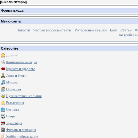
[
Школа гитары
]
Форма входа
Меню сайта
Новости
Частые вопросы/ответы
Интересные ссылки
Блог
Статьи
Ф
Настройка г
Categories
Другое
Компьютерные игры
Красота и здоровье
Люди и блоги
Музыка
Общество
Путешествия и события
Развлечения
Сериалы
Спорт
Транспорт
Фильмы и анимация
Хобби и образование