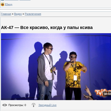
Юмор
Главная
»
Видео
»
Развлечения
АК-47 — Все красиво, когда у папы ксива
00:02
Просмотры
: 0
Звездный Live