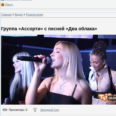
Юмор
Главная
»
Видео
»
Развлечения
Группа «Ассорти» с песней «Два облака»
00:03
Просмотры
: 0
Звездный Live