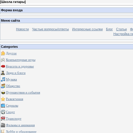
[
Школа гитары
]
Форма входа
Меню сайта
Новости
Частые вопросы/ответы
Интересные ссылки
Блог
Статьи
Ф
Настройка г
Categories
Другое
Компьютерные игры
Красота и здоровье
Люди и блоги
Музыка
Общество
Путешествия и события
Развлечения
Сериалы
Спорт
Транспорт
Фильмы и анимация
Хобби и образование