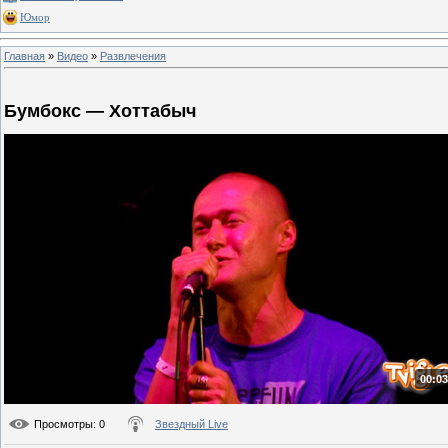
Юмор
Главная
»
Видео
»
Развлечения
Бумбокс — Хоттабыч
00:03
Просмотры
: 0
Звездный Live