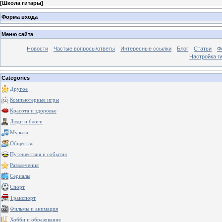
[
Школа гитары
]
Форма входа
Меню сайта
Новости
Частые вопросы/ответы
Интересные ссылки
Блог
Статьи
Ф
Настройка г
Categories
Другое
Компьютерные игры
Красота и здоровье
Люди и блоги
Музыка
Общество
Путешествия и события
Развлечения
Сериалы
Спорт
Транспорт
Фильмы и анимация
Хобби и образование