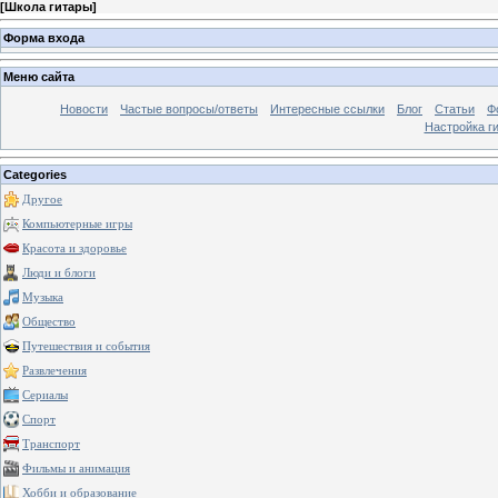
[
Школа гитары
]
Форма входа
Меню сайта
Новости
Частые вопросы/ответы
Интересные ссылки
Блог
Статьи
Ф
Настройка г
Categories
Другое
Компьютерные игры
Красота и здоровье
Люди и блоги
Музыка
Общество
Путешествия и события
Развлечения
Сериалы
Спорт
Транспорт
Фильмы и анимация
Хобби и образование