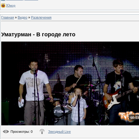
Юмор
Главная
»
Видео
»
Развлечения
Уматурман - В городе лето
00:03
Просмотры
: 0
Звездный Live