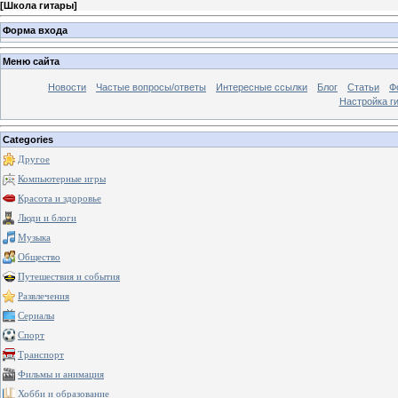
[
Школа гитары
]
Форма входа
Меню сайта
Новости
Частые вопросы/ответы
Интересные ссылки
Блог
Статьи
Ф
Настройка г
Categories
Другое
Компьютерные игры
Красота и здоровье
Люди и блоги
Музыка
Общество
Путешествия и события
Развлечения
Сериалы
Спорт
Транспорт
Фильмы и анимация
Хобби и образование