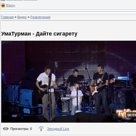
Юмор
Главная
»
Видео
»
Развлечения
УмаТурман - Дайте сигарету
00:03
Просмотры
: 0
Звездный Live