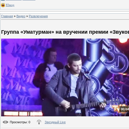
Юмор
Главная
»
Видео
»
Развлечения
Группа «Уматурман» на вручении премии «Звуко
00:04
Просмотры
: 0
Звездный Live