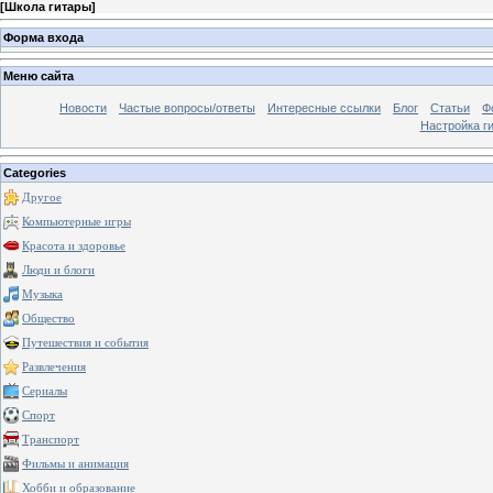
[
Школа гитары
]
Форма входа
Меню сайта
Новости
Частые вопросы/ответы
Интересные ссылки
Блог
Статьи
Ф
Настройка г
Categories
Другое
Компьютерные игры
Красота и здоровье
Люди и блоги
Музыка
Общество
Путешествия и события
Развлечения
Сериалы
Спорт
Транспорт
Фильмы и анимация
Хобби и образование