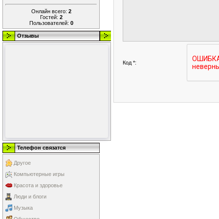
Онлайн всего:
2
Гостей:
2
Пользователей:
0
Отзывы
Код *:
Телефон связатся
Другое
Компьютерные игры
Красота и здоровье
Люди и блоги
Музыка