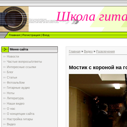
Школа гит
Главная
|
Регистрация
|
Вход
Меню сайта
Главная
»
Видео
»
Развлечения
Новости
Частые вопросы/ответы
Мостик с короной на г
Интересные ссылки
Блог
Статьи
Фотоальбом
Гитарные аудио
Ноты
Литература.
Наши видео
О нас
О концепции сайта
Настройка гитары
Видео