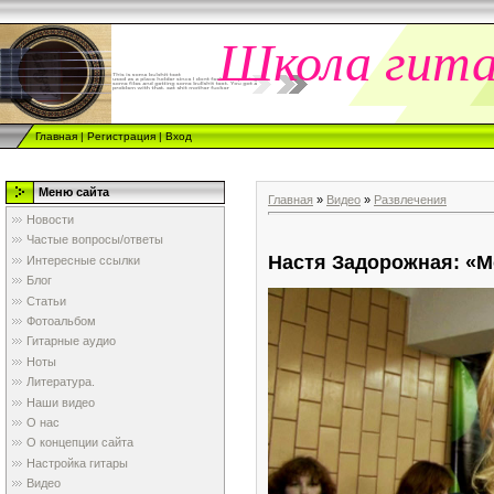
Школа гит
Главная
|
Регистрация
|
Вход
Меню сайта
Главная
»
Видео
»
Развлечения
Новости
Частые вопросы/ответы
Настя Задорожная: «М
Интересные ссылки
Блог
Статьи
Фотоальбом
Гитарные аудио
Ноты
Литература.
Наши видео
О нас
О концепции сайта
Настройка гитары
Видео