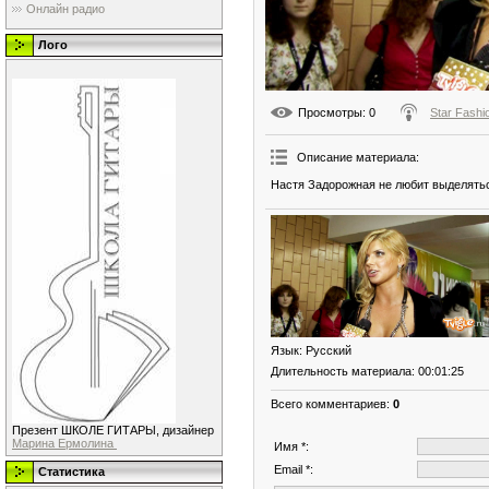
Онлайн радио
Лого
Просмотры
: 0
Star Fashi
Описание материала
:
Настя Задорожная не любит выделятьс
Язык
: Русский
Длительность материала
: 00:01:25
Всего комментариев
:
0
Презент ШКОЛЕ ГИТАРЫ, дизайнер
Марина Ермолина
Имя *:
Email *:
Статистика