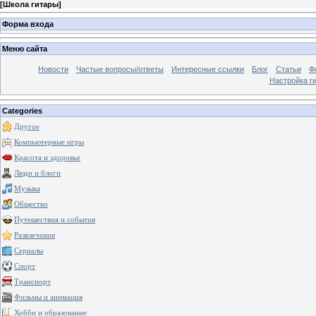
[
Школа гитары
]
Форма входа
Меню сайта
Новости
Частые вопросы/ответы
Интересные ссылки
Блог
Статьи
Ф
Настройка г
Categories
Другое
Компьютерные игры
Красота и здоровье
Люди и блоги
Музыка
Общество
Путешествия и события
Развлечения
Сериалы
Спорт
Транспорт
Фильмы и анимация
Хобби и образование