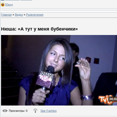
Юмор
Главная
»
Видео
»
Развлечения
Нюша: «А тут у меня бубенчики»
00:01
Просмотры
: 0
Star Fashion