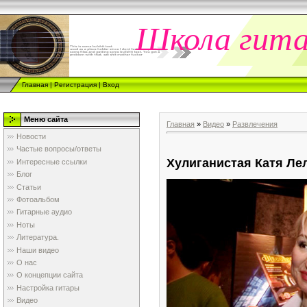
Школа гит
Главная
|
Регистрация
|
Вход
Меню сайта
Главная
»
Видео
»
Развлечения
Новости
Частые вопросы/ответы
Хулиганистая Катя Ле
Интересные ссылки
Блог
Статьи
Фотоальбом
Гитарные аудио
Ноты
Литература.
Наши видео
О нас
О концепции сайта
Настройка гитары
Видео