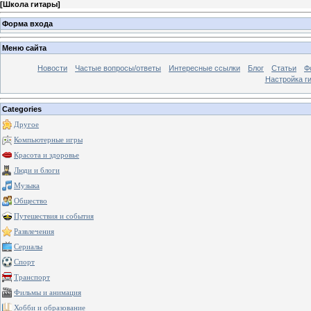
[
Школа гитары
]
Форма входа
Меню сайта
Новости
Частые вопросы/ответы
Интересные ссылки
Блог
Статьи
Ф
Настройка г
Categories
Другое
Компьютерные игры
Красота и здоровье
Люди и блоги
Музыка
Общество
Путешествия и события
Развлечения
Сериалы
Спорт
Транспорт
Фильмы и анимация
Хобби и образование