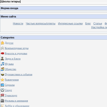
[
Школа гитары
]
Форма входа
Меню сайта
Новости
Частые вопросы/ответы
Интересные ссылки
Блог
Статьи
Ф
Настройка г
Categories
Другое
Компьютерные игры
Красота и здоровье
Люди и блоги
Музыка
Общество
Путешествия и события
Развлечения
Сериалы
Спорт
Транспорт
Фильмы и анимация
Хобби и образование