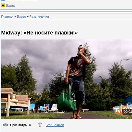
Юмор
Главная
»
Видео
»
Развлечения
Midway: «Не носите плавки!»
00:03
Просмотры
: 0
Star Fashion