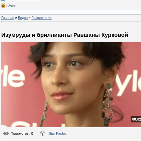
Юмор
Главная
»
Видео
»
Развлечения
Изумруды и бриллианты Равшаны Курковой
00:02
Просмотры
: 0
Star Fashion