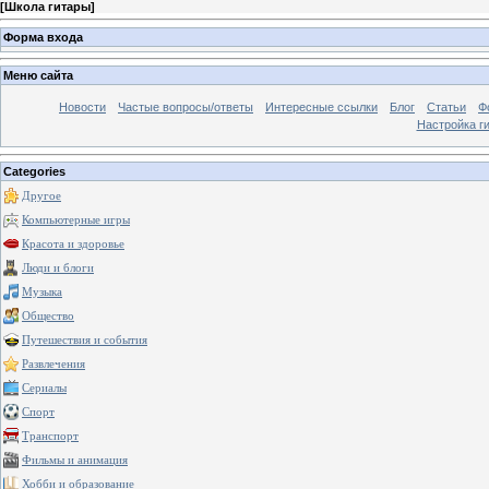
[
Школа гитары
]
Форма входа
Меню сайта
Новости
Частые вопросы/ответы
Интересные ссылки
Блог
Статьи
Ф
Настройка г
Categories
Другое
Компьютерные игры
Красота и здоровье
Люди и блоги
Музыка
Общество
Путешествия и события
Развлечения
Сериалы
Спорт
Транспорт
Фильмы и анимация
Хобби и образование