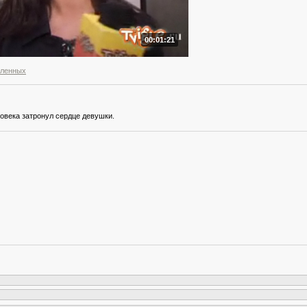
00:01:21
бленных
овека затронул сердце девушки.