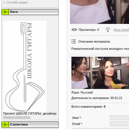
Онлайн радио
Лого
Просмотры
: 0
День влю
Описание материала
:
Романтический поступок молодого чел
Язык
: Русский
Длительность материала
: 00:01:21
Всего комментариев
:
0
Презент ШКОЛЕ ГИТАРЫ, дизайнер
Марина Ермолина
Имя *:
Email *:
Статистика