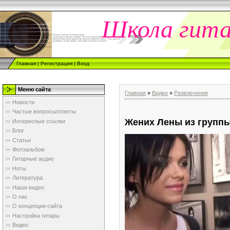
Школа гит
Главная
|
Регистрация
|
Вход
Меню сайта
Главная
»
Видео
»
Развлечения
Новости
Частые вопросы/ответы
Жених Лены из группы
Интересные ссылки
Блог
Статьи
Фотоальбом
Гитарные аудио
Ноты
Литература.
Наши видео
О нас
О концепции сайта
Настройка гитары
Видео