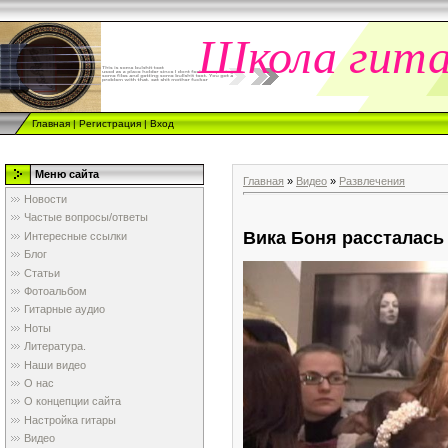
Школа гит
Главная
|
Регистрация
|
Вход
Меню сайта
Главная
»
Видео
»
Развлечения
Новости
Частые вопросы/ответы
Вика Боня рассталас
Интересные ссылки
Блог
Статьи
Фотоальбом
Гитарные аудио
Ноты
Литература.
Наши видео
О нас
О концепции сайта
Настройка гитары
Видео