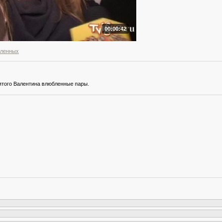
00:00:42
бленных
ятого Валентина влюбленные пары.