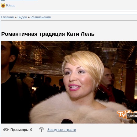
Юмор
Главная
»
Видео
»
Развлечения
Романтичная традиция Кати Лель
00:00
Просмотры
: 0
Звездные страсти