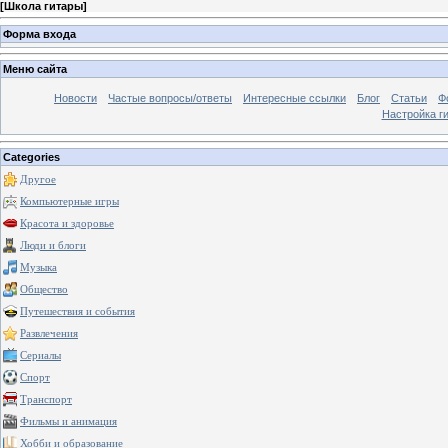
[
Школа гитары
]
Форма входа
Меню сайта
Новости
Частые вопросы/ответы
Интересные ссылки
Блог
Статьи
Ф
Настройка г
Categories
Другое
Компьютерные игры
Красота и здоровье
Люди и блоги
Музыка
Общество
Путешествия и события
Развлечения
Сериалы
Спорт
Транспорт
Фильмы и анимация
Хобби и образование