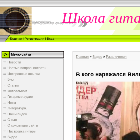
Школа гит
Главная
|
Регистрация
|
Вход
Меню сайта
Главная
»
Видео
»
Развлечения
Новости
Частые вопросы/ответы
В кого наряжался Вил
Интересные ссылки
Блог
Статьи
Фотоальбом
Гитарные аудио
Ноты
Литература.
Наши видео
О нас
О концепции сайта
Настройка гитары
Видео