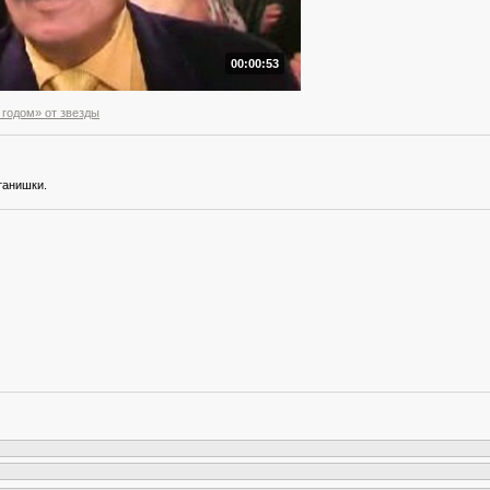
00:00:53
годом» от звезды
танишки.