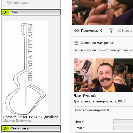
Онлайн радио
Лого
Просмотры
: 0
«С Новым 
Описание материала
:
Вилли Токарев помнит свои детские ш
Язык
: Русский
Длительность материала
: 00:00:53
Всего комментариев
:
0
Презент ШКОЛЕ ГИТАРЫ, дизайнер
Марина Ермолина
Имя *:
Email *:
Статистика