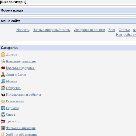
[
Школа гитары
]
Форма входа
Меню сайта
Новости
Частые вопросы/ответы
Интересные ссылки
Блог
Статьи
Ф
Настройка г
Categories
Другое
Компьютерные игры
Красота и здоровье
Люди и блоги
Музыка
Общество
Путешествия и события
Развлечения
Сериалы
Спорт
Транспорт
Фильмы и анимация
Хобби и образование