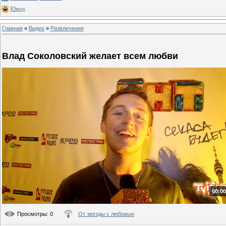
Юмор
Главная
»
Видео
»
Развлечения
Влад Соколовский желает всем любви
00:00
Просмотры
: 0
От звезды с любовью