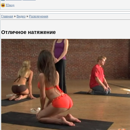
Юмор
Главная
»
Видео
»
Развлечения
Отличное натяжение