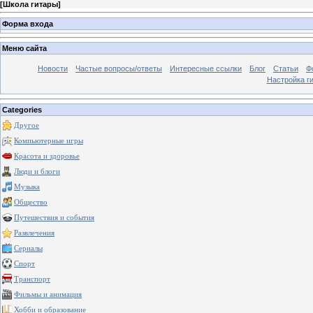
[
Школа гитары
]
Форма входа
Меню сайта
Новости
Частые вопросы/ответы
Интересные ссылки
Блог
Статьи
Ф
Настройка г
Categories
Другое
Компьютерные игры
Красота и здоровье
Люди и блоги
Музыка
Общество
Путешествия и события
Развлечения
Сериалы
Спорт
Транспорт
Фильмы и анимация
Хобби и образование