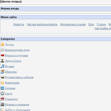
[
Школа гитары
]
Форма входа
Меню сайта
Новости
Частые вопросы/ответы
Интересные ссылки
Блог
Статьи
Ф
Настройка г
Categories
Другое
Компьютерные игры
Красота и здоровье
Люди и блоги
Музыка
Общество
Путешествия и события
Развлечения
Сериалы
Спорт
Транспорт
Фильмы и анимация
Хобби и образование