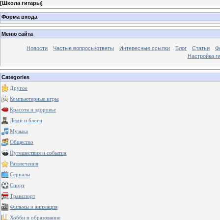
[
Школа гитары
]
Форма входа
Меню сайта
Новости
Частые вопросы/ответы
Интересные ссылки
Блог
Статьи
Ф
Настройка г
Categories
Другое
Компьютерные игры
Красота и здоровье
Люди и блоги
Музыка
Общество
Путешествия и события
Развлечения
Сериалы
Спорт
Транспорт
Фильмы и анимация
Хобби и образование