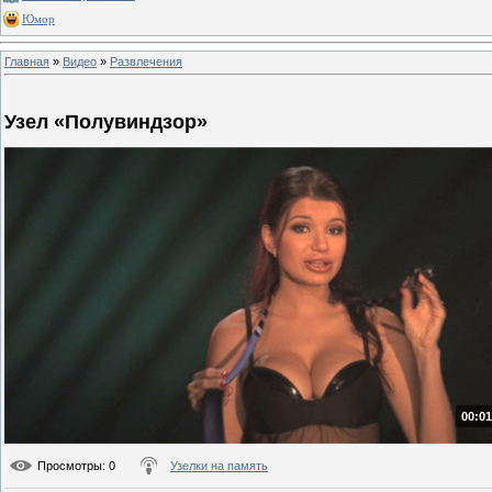
Юмор
Главная
»
Видео
»
Развлечения
Узел «Полувиндзор»
00:01
Просмотры
: 0
Узелки на память