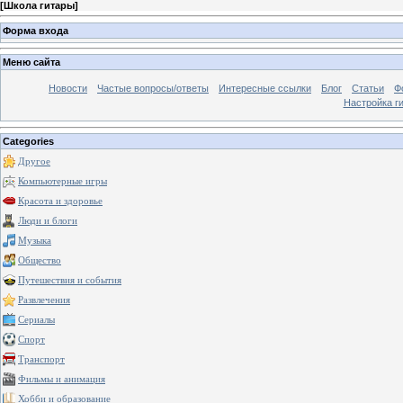
[
Школа гитары
]
Форма входа
Меню сайта
Новости
Частые вопросы/ответы
Интересные ссылки
Блог
Статьи
Ф
Настройка г
Categories
Другое
Компьютерные игры
Красота и здоровье
Люди и блоги
Музыка
Общество
Путешествия и события
Развлечения
Сериалы
Спорт
Транспорт
Фильмы и анимация
Хобби и образование