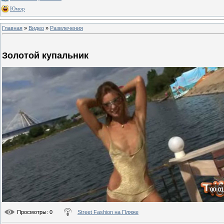
Юмор
Главная
»
Видео
»
Развлечения
Золотой купальник
00:01
Просмотры
: 0
Street Fashion на Пляже