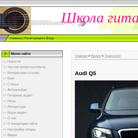
Школа гит
Главная
|
Регистрация
|
Вход
Меню сайта
Главная
»
Видео
»
Транспорт
Новости
Частые вопросы/ответы
Audi Q5
Интересные ссылки
Блог
Статьи
Фотоальбом
Гитарные аудио
Ноты
Литература.
Наши видео
О нас
О концепции сайта
Настройка гитары
Видео