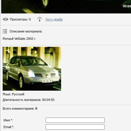
00:04
Просмотры
: 0
Тест–драйв
Описание материала
:
Renault VelSatis 2002 г.
Язык
: Русский
Длительность материала
: 00:04:55
Всего комментариев
:
0
Имя *:
Email *: