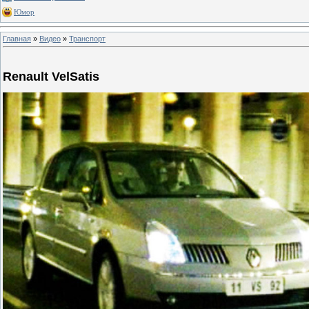
Юмор
Главная
»
Видео
»
Транспорт
Renault VelSatis