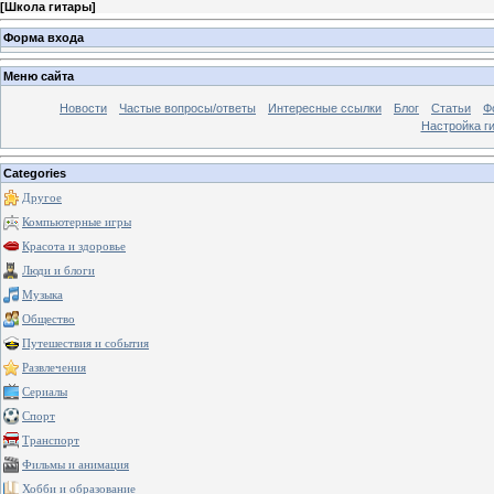
[
Школа гитары
]
Форма входа
Меню сайта
Новости
Частые вопросы/ответы
Интересные ссылки
Блог
Статьи
Ф
Настройка г
Categories
Другое
Компьютерные игры
Красота и здоровье
Люди и блоги
Музыка
Общество
Путешествия и события
Развлечения
Сериалы
Спорт
Транспорт
Фильмы и анимация
Хобби и образование