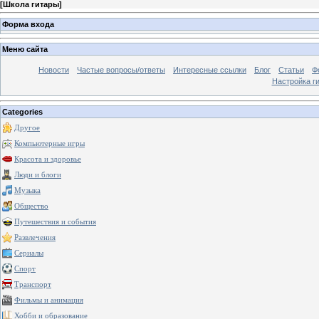
[
Школа гитары
]
Форма входа
Меню сайта
Новости
Частые вопросы/ответы
Интересные ссылки
Блог
Статьи
Ф
Настройка г
Categories
Другое
Компьютерные игры
Красота и здоровье
Люди и блоги
Музыка
Общество
Путешествия и события
Развлечения
Сериалы
Спорт
Транспорт
Фильмы и анимация
Хобби и образование