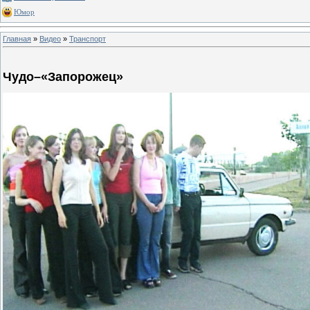
Юмор
Главная
»
Видео
»
Транспорт
Чудо–«Запорожец»