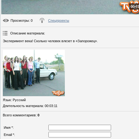
00:03
Просмотры
: 0
Спецпроекты
Описание материала
:
Эксперимент века! Сколько человек влезет в «Запорожец».
Язык
: Русский
Длительность материала
: 00:03:11
Всего комментариев
:
0
Имя *:
Email *: