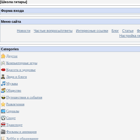
[
Школа гитары
]
Форма входа
Меню сайта
Новости
Частые вопросы/ответы
Интересные ссылки
Блог
Статьи
Ф
Настройка г
Categories
Другое
Компьютерные игры
Красота и здоровье
Люди и блоги
Музыка
Общество
Путешествия и события
Развлечения
Сериалы
Спорт
Транспорт
Фильмы и анимация
Хобби и образование