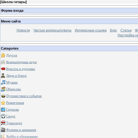
[
Школа гитары
]
Форма входа
Меню сайта
Новости
Частые вопросы/ответы
Интересные ссылки
Блог
Статьи
Ф
Настройка г
Categories
Другое
Компьютерные игры
Красота и здоровье
Люди и блоги
Музыка
Общество
Путешествия и события
Развлечения
Сериалы
Спорт
Транспорт
Фильмы и анимация
Хобби и образование