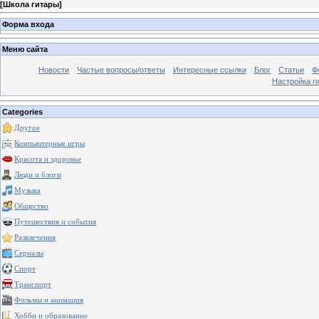
[
Школа гитары
]
Форма входа
Меню сайта
Новости
Частые вопросы/ответы
Интересные ссылки
Блог
Статьи
Ф
Настройка г
Categories
Другое
Компьютерные игры
Красота и здоровье
Люди и блоги
Музыка
Общество
Путешествия и события
Развлечения
Сериалы
Спорт
Транспорт
Фильмы и анимация
Хобби и образование