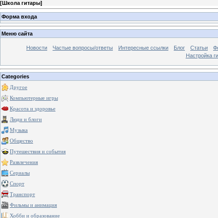
[
Школа гитары
]
Форма входа
Меню сайта
Новости
Частые вопросы/ответы
Интересные ссылки
Блог
Статьи
Ф
Настройка г
Categories
Другое
Компьютерные игры
Красота и здоровье
Люди и блоги
Музыка
Общество
Путешествия и события
Развлечения
Сериалы
Спорт
Транспорт
Фильмы и анимация
Хобби и образование