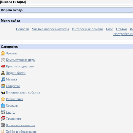
[
Школа гитары
]
Форма входа
Меню сайта
Новости
Частые вопросы/ответы
Интересные ссылки
Блог
Статьи
Ф
Настройка г
Categories
Другое
Компьютерные игры
Красота и здоровье
Люди и блоги
Музыка
Общество
Путешествия и события
Развлечения
Сериалы
Спорт
Транспорт
Фильмы и анимация
Хобби и образование