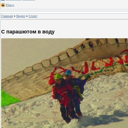
Юмор
Главная
»
Видео
»
Спорт
С парашютом в воду