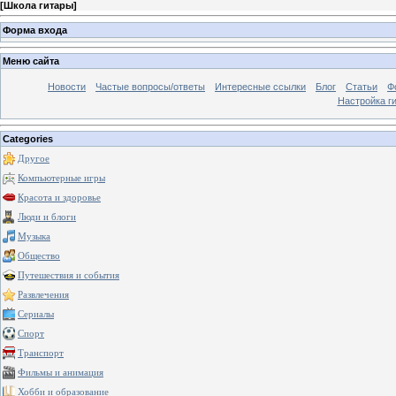
[
Школа гитары
]
Форма входа
Меню сайта
Новости
Частые вопросы/ответы
Интересные ссылки
Блог
Статьи
Ф
Настройка г
Categories
Другое
Компьютерные игры
Красота и здоровье
Люди и блоги
Музыка
Общество
Путешествия и события
Развлечения
Сериалы
Спорт
Транспорт
Фильмы и анимация
Хобби и образование