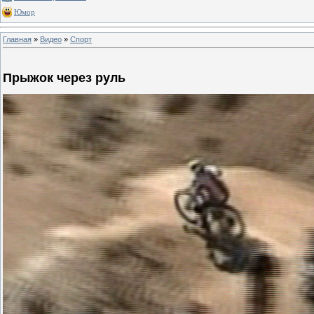
Юмор
Главная
»
Видео
»
Спорт
Прыжок через руль