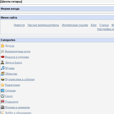
[
Школа гитары
]
Форма входа
Меню сайта
Новости
Частые вопросы/ответы
Интересные ссылки
Блог
Статьи
Ф
Настройка г
Categories
Другое
Компьютерные игры
Красота и здоровье
Люди и блоги
Музыка
Общество
Путешествия и события
Развлечения
Сериалы
Спорт
Транспорт
Фильмы и анимация
Хобби и образование