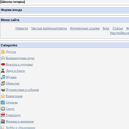
[
Школа гитары
]
Форма входа
Меню сайта
Новости
Частые вопросы/ответы
Интересные ссылки
Блог
Статьи
Ф
Настройка г
Categories
Другое
Компьютерные игры
Красота и здоровье
Люди и блоги
Музыка
Общество
Путешествия и события
Развлечения
Сериалы
Спорт
Транспорт
Фильмы и анимация
Хобби и образование