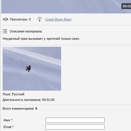
00:01
Просмотры
: 0
Crash Boom Bang
Описание материала
:
Неудачный трюк вызывает у зрителей только смех.
Язык
: Русский
Длительность материала
: 00:01:00
Всего комментариев
:
0
Имя *:
Email *: