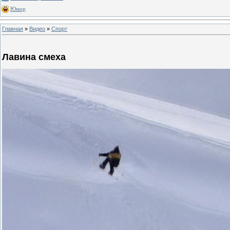
Юмор
Главная
»
Видео
»
Спорт
Лавина смеха