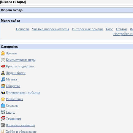
[
Школа гитары
]
Форма входа
Меню сайта
Новости
Частые вопросы/ответы
Интересные ссылки
Блог
Статьи
Ф
Настройка г
Categories
Другое
Компьютерные игры
Красота и здоровье
Люди и блоги
Музыка
Общество
Путешествия и события
Развлечения
Сериалы
Спорт
Транспорт
Фильмы и анимация
Хобби и образование