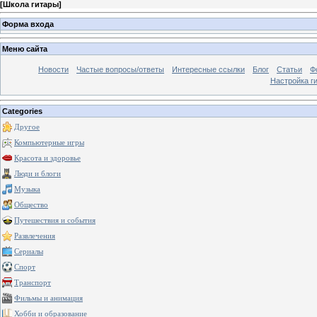
[
Школа гитары
]
Форма входа
Меню сайта
Новости
Частые вопросы/ответы
Интересные ссылки
Блог
Статьи
Ф
Настройка г
Categories
Другое
Компьютерные игры
Красота и здоровье
Люди и блоги
Музыка
Общество
Путешествия и события
Развлечения
Сериалы
Спорт
Транспорт
Фильмы и анимация
Хобби и образование