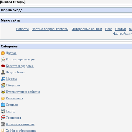
[
Школа гитары
]
Форма входа
Меню сайта
Новости
Частые вопросы/ответы
Интересные ссылки
Блог
Статьи
Ф
Настройка г
Categories
Другое
Компьютерные игры
Красота и здоровье
Люди и блоги
Музыка
Общество
Путешествия и события
Развлечения
Сериалы
Спорт
Транспорт
Фильмы и анимация
Хобби и образование