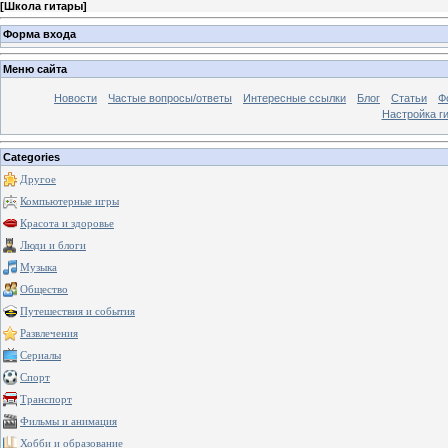
[
Школа гитары
]
Форма входа
Меню сайта
Новости
Частые вопросы/ответы
Интересные ссылки
Блог
Статьи
Ф
Настройка г
Categories
Другое
Компьютерные игры
Красота и здоровье
Люди и блоги
Музыка
Общество
Путешествия и события
Развлечения
Сериалы
Спорт
Транспорт
Фильмы и анимация
Хобби и образование