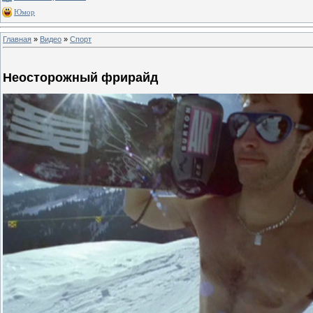
Юмор
Главная
»
Видео
»
Спорт
Неосторожный фрирайд