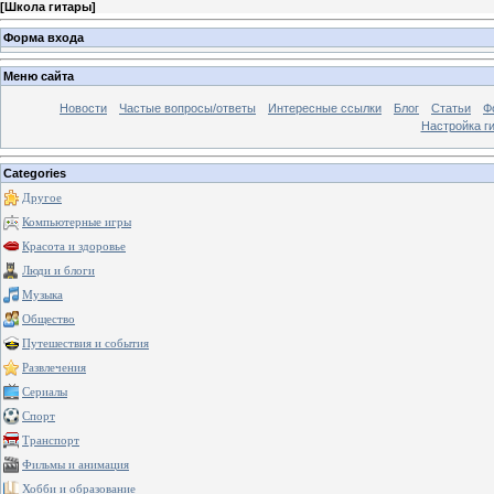
[
Школа гитары
]
Форма входа
Меню сайта
Новости
Частые вопросы/ответы
Интересные ссылки
Блог
Статьи
Ф
Настройка г
Categories
Другое
Компьютерные игры
Красота и здоровье
Люди и блоги
Музыка
Общество
Путешествия и события
Развлечения
Сериалы
Спорт
Транспорт
Фильмы и анимация
Хобби и образование