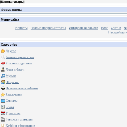
[
Школа гитары
]
Форма входа
Меню сайта
Новости
Частые вопросы/ответы
Интересные ссылки
Блог
Статьи
Ф
Настройка г
Categories
Другое
Компьютерные игры
Красота и здоровье
Люди и блоги
Музыка
Общество
Путешествия и события
Развлечения
Сериалы
Спорт
Транспорт
Фильмы и анимация
Хобби и образование