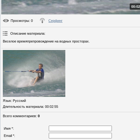
00:02
Просмотры
: 0
Серфинг
Описание материала
:
Веселое времяпрепровождение на водных просторах.
Язык
: Русский
Длительность материала
: 00:02:55
Всего комментариев
:
0
Имя *:
Email *: