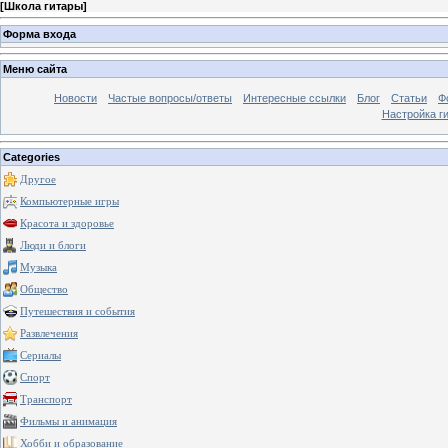
[
Школа гитары
]
Форма входа
Меню сайта
Новости
Частые вопросы/ответы
Интересные ссылки
Блог
Статьи
Ф
Настройка г
Categories
Другое
Компьютерные игры
Красота и здоровье
Люди и блоги
Музыка
Общество
Путешествия и события
Развлечения
Сериалы
Спорт
Транспорт
Фильмы и анимация
Хобби и образование