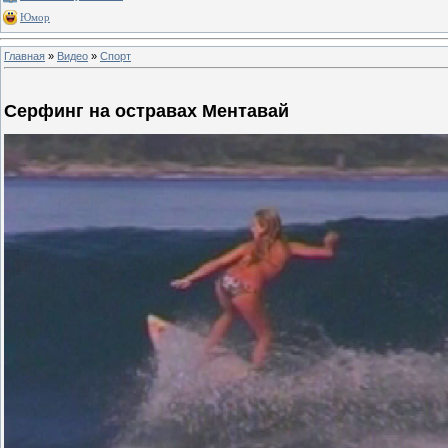
Юмор
Главная
»
Видео
»
Спорт
Серфинг на остравах Ментавай