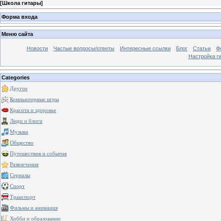
[
Школа гитары
]
Форма входа
Меню сайта
Новости
Частые вопросы/ответы
Интересные ссылки
Блог
Статьи
Ф
Настройка г
Categories
Другое
Компьютерные игры
Красота и здоровье
Люди и блоги
Музыка
Общество
Путешествия и события
Развлечения
Сериалы
Спорт
Транспорт
Фильмы и анимация
Хобби и образование