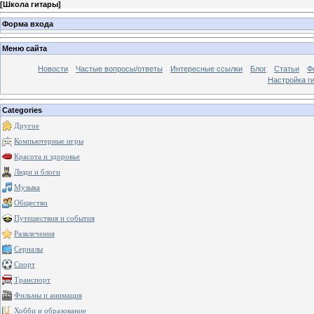
[
Школа гитары
]
Форма входа
Меню сайта
Новости
Частые вопросы/ответы
Интересные ссылки
Блог
Статьи
Ф
Настройка г
Categories
Другое
Компьютерные игры
Красота и здоровье
Люди и блоги
Музыка
Общество
Путешествия и события
Развлечения
Сериалы
Спорт
Транспорт
Фильмы и анимация
Хобби и образование