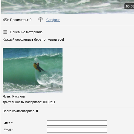
00:03
Просмотры
: 0
Серфинг
Описание материала
:
Каждый серфингист берет от жизни все!
Язык
: Русский
Длительность материала
: 00:03:11
Всего комментариев
:
0
Имя *:
Email *: