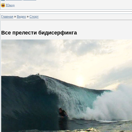
Юмор
Главная
»
Видео
»
Спорт
Все прелести бидисерфинга