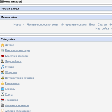
[
Школа гитары
]
Форма входа
Меню сайта
Новости
Частые вопросы/ответы
Интересные ссылки
Блог
Статьи
Ф
Настройка г
Categories
Другое
Компьютерные игры
Красота и здоровье
Люди и блоги
Музыка
Общество
Путешествия и события
Развлечения
Сериалы
Спорт
Транспорт
Фильмы и анимация
Хобби и образование