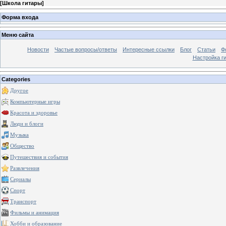
[
Школа гитары
]
Форма входа
Меню сайта
Новости
Частые вопросы/ответы
Интересные ссылки
Блог
Статьи
Ф
Настройка г
Categories
Другое
Компьютерные игры
Красота и здоровье
Люди и блоги
Музыка
Общество
Путешествия и события
Развлечения
Сериалы
Спорт
Транспорт
Фильмы и анимация
Хобби и образование