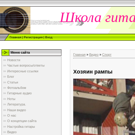
Школа гит
Главная
|
Регистрация
|
Вход
Меню сайта
Главная
»
Видео
»
Спорт
Новости
Частые вопросы/ответы
Хозяин рампы
Интересные ссылки
Блог
Статьи
Фотоальбом
Гитарные аудио
Ноты
Литература.
Наши видео
О нас
О концепции сайта
Настройка гитары
Видео