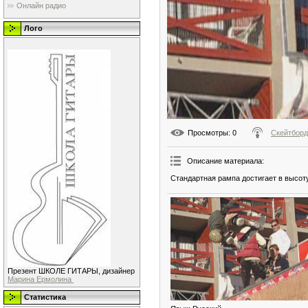
Онлайн радио
Лого
Просмотры
: 0
Скейтборд
Описание материала
:
Стандартная рампа достигает в высоту
Презент ШКОЛЕ ГИТАРЫ, дизайнер
Марина Ермолина
Статистика