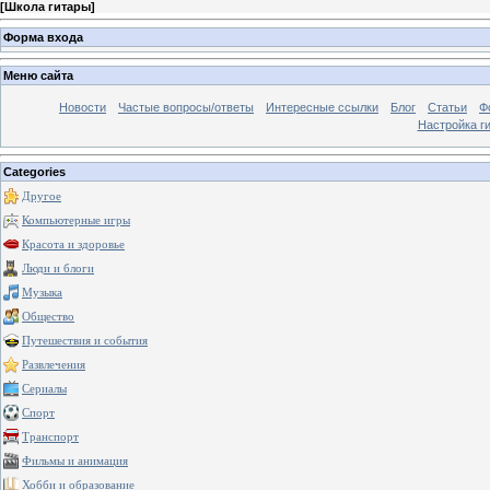
[
Школа гитары
]
Форма входа
Меню сайта
Новости
Частые вопросы/ответы
Интересные ссылки
Блог
Статьи
Ф
Настройка г
Categories
Другое
Компьютерные игры
Красота и здоровье
Люди и блоги
Музыка
Общество
Путешествия и события
Развлечения
Сериалы
Спорт
Транспорт
Фильмы и анимация
Хобби и образование