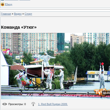
Юмор
Главная
»
Видео
»
Спорт
Команда «Утюг»
00:01
Просмотры
: 0
1. Red Bull Flugtag 2009.