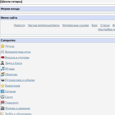
[
Школа гитары
]
Форма входа
Меню сайта
Новости
Частые вопросы/ответы
Интересные ссылки
Блог
Статьи
Ф
Настройка г
Categories
Другое
Компьютерные игры
Красота и здоровье
Люди и блоги
Музыка
Общество
Путешествия и события
Развлечения
Сериалы
Спорт
Транспорт
Фильмы и анимация
Хобби и образование