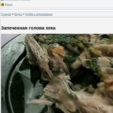
Юмор
Главная
»
Видео
»
Хобби и образование
Запеченная голова хека