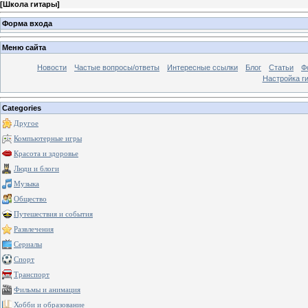
[
Школа гитары
]
Форма входа
Меню сайта
Новости
Частые вопросы/ответы
Интересные ссылки
Блог
Статьи
Ф
Настройка г
Categories
Другое
Компьютерные игры
Красота и здоровье
Люди и блоги
Музыка
Общество
Путешествия и события
Развлечения
Сериалы
Спорт
Транспорт
Фильмы и анимация
Хобби и образование