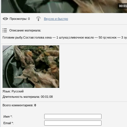
00:01
Просмотры
: 0
Вкусно и быстро
Описание материала
:
Готовим рыбу.Состав:голова хека — 1 штука;сливочное масло — 50 гр;чеснок — 3 зу
Язык
: Русский
Длительность материала
: 00:01:08
Всего комментариев
:
0
Имя *:
Email *: