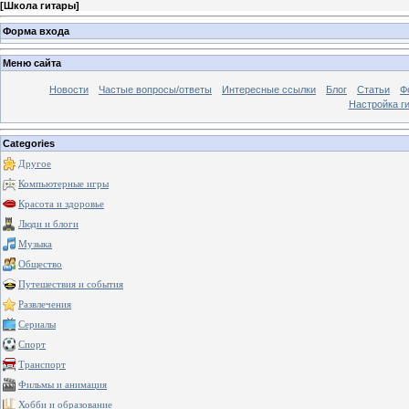
[
Школа гитары
]
Форма входа
Меню сайта
Новости
Частые вопросы/ответы
Интересные ссылки
Блог
Статьи
Ф
Настройка г
Categories
Другое
Компьютерные игры
Красота и здоровье
Люди и блоги
Музыка
Общество
Путешествия и события
Развлечения
Сериалы
Спорт
Транспорт
Фильмы и анимация
Хобби и образование