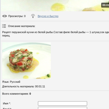
00:01
Просмотры
: 0
Вкусно и быстро
Описание материала
:
Рецепт перуанской кухни из белой рыбы.Состав:филе белой рыбы — 1 штука;сок одн
перец.
Язык
: Русский
Длительность материала
: 00:01:11
Всего комментариев
:
0
Имя *: